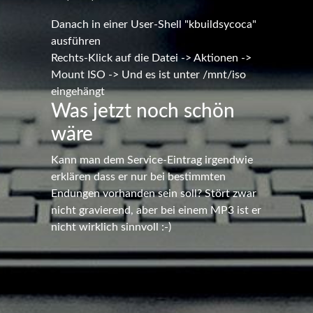
Danach in einer User-Shell "kbuildsycoca"
ausführen
Rechts-Klick auf die Datei -> Aktionen ->
Mount ISO -> Und es ist unter /mnt/iso
eingehängt
Was jetzt noch schön
wäre
Kann man dem Service-Eintrag irgendwie
erklären dass er nur bei bestimmten
Endungen vorhanden sein soll? Stört zwar
nicht gravierend, aber bei einem MP3 ist er
nicht wirklich sinnvoll :-)