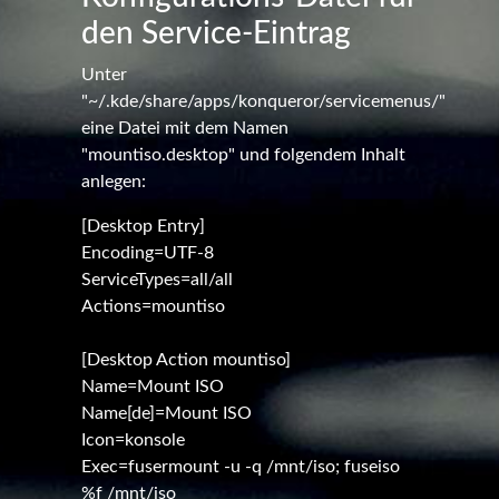
den Service-Eintrag
Unter
"~/.kde/share/apps/konqueror/servicemenus/"
eine Datei mit dem Namen
"mountiso.desktop" und folgendem Inhalt
anlegen:
[Desktop Entry]
Encoding=UTF-8
ServiceTypes=all/all
Actions=mountiso
[Desktop Action mountiso]
Name=Mount ISO
Name[de]=Mount ISO
Icon=konsole
Exec=fusermount -u -q /mnt/iso; fuseiso
%f /mnt/iso