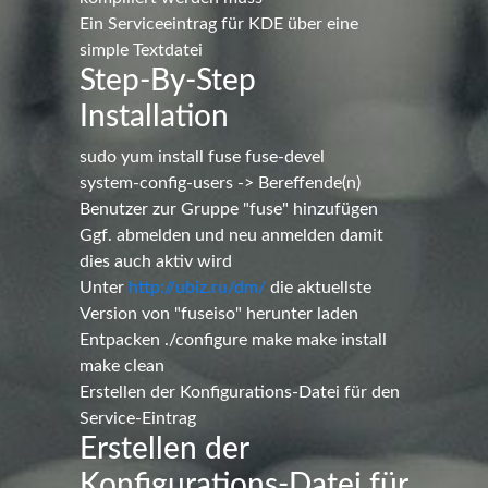
Ein Serviceeintrag für KDE über eine
simple Textdatei
Step-By-Step
Installation
sudo yum install fuse fuse-devel
system-config-users -> Bereffende(n)
Benutzer zur Gruppe "fuse" hinzufügen
Ggf. abmelden und neu anmelden damit
dies auch aktiv wird
Unter
http://ubiz.ru/dm/
die aktuellste
Version von "fuseiso" herunter laden
Entpacken
./configure
make
make install
make clean
Erstellen der Konfigurations-Datei für den
Service-Eintrag
Erstellen der
Konfigurations-Datei für